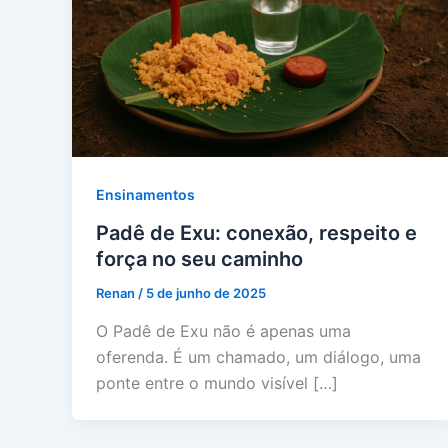
Ensinamentos
Padê de Exu: conexão, respeito e
força no seu caminho
Renan
/
5 de junho de 2025
O Padê de Exu não é apenas uma
oferenda. É um chamado, um diálogo, uma
ponte entre o mundo visível […]