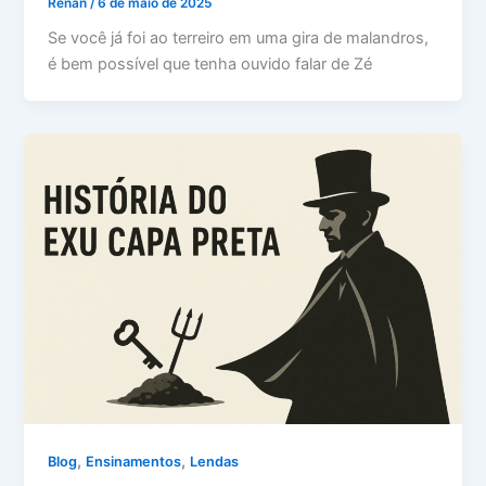
Renan
/
6 de maio de 2025
Se você já foi ao terreiro em uma gira de malandros,
é bem possível que tenha ouvido falar de Zé
,
,
Blog
Ensinamentos
Lendas