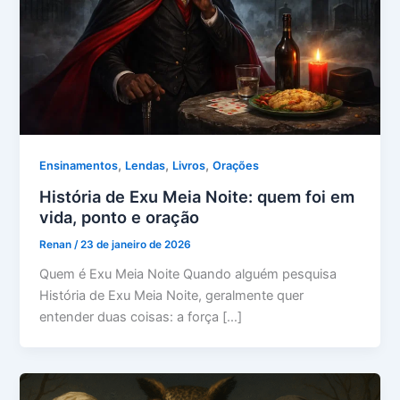
,
,
,
Ensinamentos
Lendas
Livros
Orações
História de Exu Meia Noite: quem foi em
vida, ponto e oração
Renan
/
23 de janeiro de 2026
Quem é Exu Meia Noite Quando alguém pesquisa
História de Exu Meia Noite, geralmente quer
entender duas coisas: a força […]